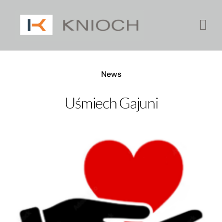
Przejdź
do
zawartości
News
Uśmiech Gajuni