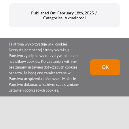
Published On: February 18th, 2025
/
Categories:
Aktualności
Ta strona wykorzystuje pliki cookies.
Korzystając z naszej strony wyrażają
Państwo zgodę na wykorzystywanie przez
nas plików cookies. Korzystanie z witryny
OK
bez zmiany ustawień dotyczących cookies
oznacza, że będą one zamieszczane w
Państwa urządzeniu końcowym. Możecie
Państwo dokonać w każdym czasie zmiany
ustawień dotyczących cookies.
© 2023 •
KNIOCH M. Sp. K.
•
(+48) 61 285-38-29