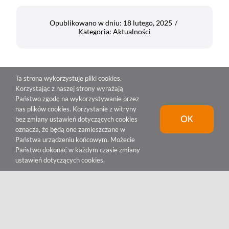
Opublikowano w dniu: 18 lutego, 2025
/
Kategoria:
Aktualności
Ta strona wykorzystuje pliki cookies.
Korzystając z naszej strony wyrażają
Państwo zgodę na wykorzystywanie przez
nas plików cookies. Korzystanie z witryny
OK
bez zmiany ustawień dotyczących cookies
oznacza, że będą one zamieszczane w
Państwa urządzeniu końcowym. Możecie
Państwo dokonać w każdym czasie zmiany
ustawień dotyczących cookies.
© 2023 •
KNIOCH M. Sp. K.
•
(+48) 61 285-38-29