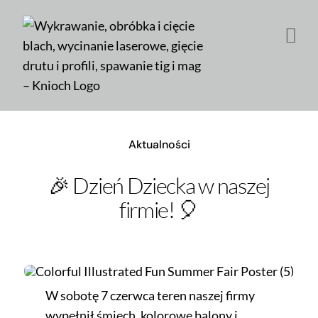
Przejdź
do
zawartości
Aktualności
🎉 Dzień Dziecka w naszej
firmie! 🎈
W sobotę 7 czerwca teren naszej firmy
wypełnił śmiech, kolorowe balony i…